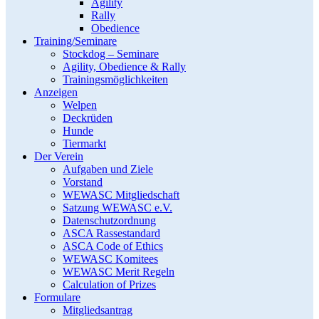
Agility
Rally
Obedience
Training/Seminare
Stockdog – Seminare
Agility, Obedience & Rally
Trainingsmöglichkeiten
Anzeigen
Welpen
Deckrüden
Hunde
Tiermarkt
Der Verein
Aufgaben und Ziele
Vorstand
WEWASC Mitgliedschaft
Satzung WEWASC e.V.
Datenschutzordnung
ASCA Rassestandard
ASCA Code of Ethics
WEWASC Komitees
WEWASC Merit Regeln
Calculation of Prizes
Formulare
Mitgliedsantrag