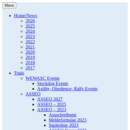
Zum
Menü
Inhalt
Western Europe Working Australian
WEWASC e.V.
springen
Home/News
Shepherd Club e.V.
2026
2025
2024
2023
2022
2021
2020
2019
2018
2017
Trials
WEWASC Events
Stockdog Events
Agility, Obedience, Rally Events
ASSEO
ASSEO 2027
ASSEO – 2025
ASSEO – 2023
Ausschreibung
Meldeformular 2023
Starterliste 2023