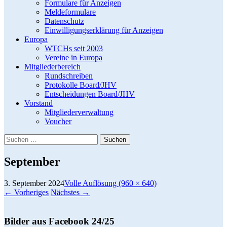
Formulare für Anzeigen
Meldeformulare
Datenschutz
Einwilligungserklärung für Anzeigen
Europa
WTCHs seit 2003
Vereine in Europa
Mitgliederbereich
Rundschreiben
Protokolle Board/JHV
Entscheidungen Board/JHV
Vorstand
Mitgliederverwaltung
Voucher
Suchen
nach:
September
3. September 2024
Volle Auflösung (960 × 640)
←
Vorheriges
Nächstes
→
Bilder aus Facebook 24/25