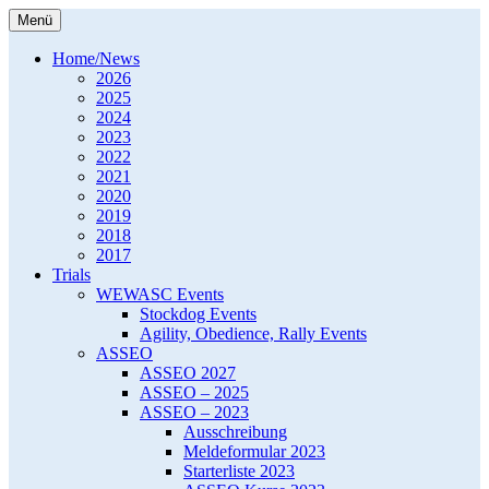
Zum
Menü
Inhalt
Western Europe Working Australian
WEWASC e.V.
springen
Home/News
Shepherd Club e.V.
2026
2025
2024
2023
2022
2021
2020
2019
2018
2017
Trials
WEWASC Events
Stockdog Events
Agility, Obedience, Rally Events
ASSEO
ASSEO 2027
ASSEO – 2025
ASSEO – 2023
Ausschreibung
Meldeformular 2023
Starterliste 2023