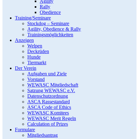
Agility
Rally
Obedience
Training/Seminare
Stockdog – Seminare
Agility, Obedience & Rally
Trainingsmöglichkeiten
Anzeigen
Welpen
Deckrüden
Hunde
Tiermarkt
Der Verein
Aufgaben und Ziele
Vorstand
WEWASC Mitgliedschaft
Satzung WEWASC e.V.
Datenschutzordnung
ASCA Rassestandard
ASCA Code of Ethics
WEWASC Komitees
WEWASC Merit Regeln
Calculation of Prizes
Formulare
Mitgliedsantrag