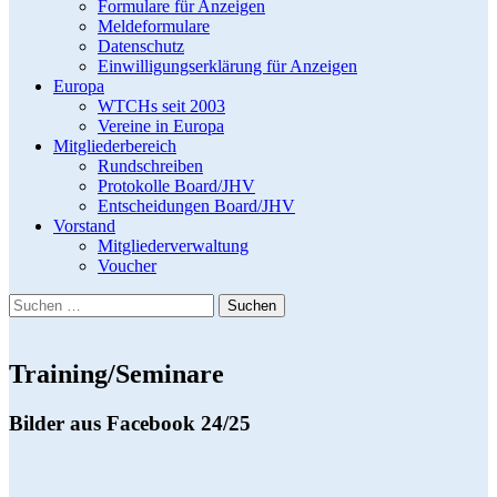
Formulare für Anzeigen
Meldeformulare
Datenschutz
Einwilligungserklärung für Anzeigen
Europa
WTCHs seit 2003
Vereine in Europa
Mitgliederbereich
Rundschreiben
Protokolle Board/JHV
Entscheidungen Board/JHV
Vorstand
Mitgliederverwaltung
Voucher
Suchen
nach:
Training/Seminare
Bilder aus Facebook 24/25