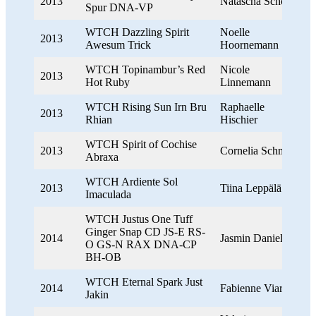
2013
Natascha Schoepe
Spur DNA-VP
WTCH Dazzling Spirit
Noelle
2013
Awesum Trick
Hoornemann
WTCH Topinambur’s Red
Nicole
2013
Hot Ruby
Linnemann
WTCH Rising Sun Irn Bru
Raphaelle
2013
Rhian
Hischier
WTCH Spirit of Cochise
2013
Cornelia Schmidt
Abraxa
WTCH Ardiente Sol
2013
Tiina Leppälä
Imaculada
WTCH Justus One Tuff
Ginger Snap CD JS-E RS-
2014
Jasmin Daniel
O GS-N RAX DNA-CP
BH-OB
WTCH Eternal Spark Just
2014
Fabienne Viard
Jakin