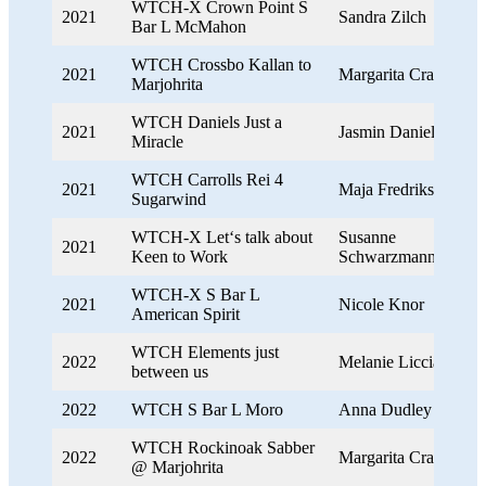
WTCH-X Crown Point S
2021
Sandra Zilch
Bar L McMahon
WTCH Crossbo Kallan to
2021
Margarita Craig
Marjohrita
WTCH Daniels Just a
2021
Jasmin Daniel
Miracle
WTCH Carrolls Rei 4
2021
Maja Fredriksson
Sugarwind
WTCH-X Let‘s talk about
Susanne
2021
Keen to Work
Schwarzmann
WTCH-X S Bar L
2021
Nicole Knor
American Spirit
WTCH Elements just
2022
Melanie Licciardi
between us
2022
WTCH S Bar L Moro
Anna Dudley
WTCH Rockinoak Sabber
2022
Margarita Craig
@ Marjohrita