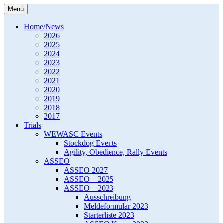
Zum
Menü
Inhalt
Western Europe Working Australian
WEWASC e.V.
springen
Home/News
Shepherd Club e.V.
2026
2025
2024
2023
2022
2021
2020
2019
2018
2017
Trials
WEWASC Events
Stockdog Events
Agility, Obedience, Rally Events
ASSEO
ASSEO 2027
ASSEO – 2025
ASSEO – 2023
Ausschreibung
Meldeformular 2023
Starterliste 2023