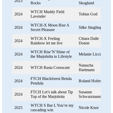
2023
Rocks
Skoglund
WTCH Muddy Field
2024
Tobias God
Lavender
WTCH-X Moon Rise A
2024
Silke Jüngling
Secret Pleasure
WTCH-X Feeling
Chiara Dalle
2024
Rainbow let me live
Donne
WTCH Rise’N’Shine of
2024
Melanie Licciardi
the Marjohrita to Lifestyle
Natascha
2024
WTCH Rasta Coruscant
Hartmann
FTCH Blackforest Betula
2024
Roland Hofeneder
Pendula
FTCH Let’s talk about Tip
Susanne
2024
Top of the Marjohrita
Schwarzmann
WTCH S Bar L You’re my
2025
Nicole Knor
cascading win