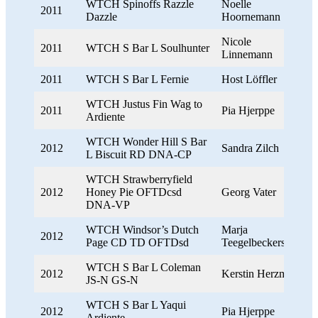
WTCH Spinoffs Razzle
Noelle
2011
Dazzle
Hoornemann
Nicole
2011
WTCH S Bar L Soulhunter
Linnemann
2011
WTCH S Bar L Fernie
Host Löffler
WTCH Justus Fin Wag to
2011
Pia Hjerppe
Ardiente
WTCH Wonder Hill S Bar
2012
Sandra Zilch
L Biscuit RD DNA-CP
WTCH Strawberryfield
2012
Honey Pie OFTDcsd
Georg Vater
DNA-VP
WTCH Windsor’s Dutch
Marja
2012
Page CD TD OFTDsd
Teegelbeckers
WTCH S Bar L Coleman
2012
Kerstin Herzmann
JS-N GS-N
WTCH S Bar L Yaqui
2012
Pia Hjerppe
Ardiente