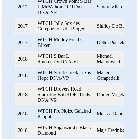
WTCH Crown Point S Bar
2017
L McMahon OFTDm
Sandra Zilch
DNA-VP
WTCH Jolly Sox des
2017
Shirley De Boer
Compagnons du Berger
WTCH Muddy Field’s
2017
Detlef Postleb
Blixen
WTCH S Bar L
Michael
2018
Summerfly DNA-VP
Malinowski
WTCH Scrub Creek Texas
Matteo
2018
Hope DNA-VP
Campedelli
WTCH Drovers Road
2018
Stockdog Ballet OFTDcds
Dorien Vogelaar
DNA-VP
WTCH Pre Nolee Galahad
2018
Melissa Banon
Knight
WTCH Sugarwind’s Black
2018
Maja Fredriksson
Diamond