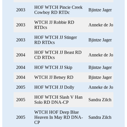
HOF WTCH Pincie Creek
2003
Bjintze Jager
Cowboy RD RTDc
WTCH JJ Robbie RD
2003
Anneke de Jong
RTDcs
HOF WTCH JJ Stinger
2003
Bjintze Jager
RD RTDcs
HOF WTCH JJ Beast RD
2004
Anneke de Jong
CD RTDcs
2004
HOF WTCH JJ Skip
Bjintze Jager
2004
WTCH JJ Betsey RD
Bjintze Jager
2005
HOF WTCH JJ Dolly
Anneke de Jong
HOF WTCH Slash V Han
2005
Sandra Zilch
Solo RD DNA-CP
WTCH HOF Deep Blue
2005
Heaven In May RD DNA-
Sandra Zilch
CP