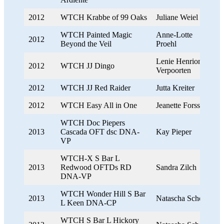
2012
WTCH Krabbe of 99 Oaks
Juliane Weiel
WTCH Painted Magic
Anne-Lotte
2012
Beyond the Veil
Proehl
Lenie Henrion-
2012
WTCH JJ Dingo
Verpoorten
2012
WTCH JJ Red Raider
Jutta Kreiter
2012
WTCH Easy All in One
Jeanette Forssman
WTCH Doc Piepers
2013
Cascada OFT dsc DNA-
Kay Pieper
VP
WTCH-X S Bar L
2013
Redwood OFTDs RD
Sandra Zilch
DNA-VP
WTCH Wonder Hill S Bar
2013
Natascha Schoepe
L Keen DNA-CP
WTCH S Bar L Hickory