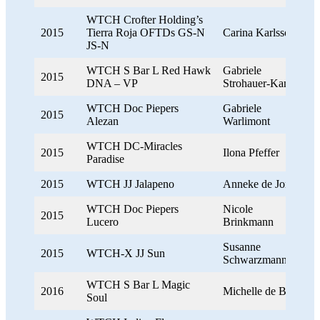
WTCH Crofter Holding’s
2015
Tierra Roja OFTDs GS-N
Carina Karlsson
JS-N
WTCH S Bar L Red Hawk
Gabriele
2015
DNA – VP
Strohauer-Kamp
WTCH Doc Piepers
Gabriele
2015
Alezan
Warlimont
WTCH DC-Miracles
2015
Ilona Pfeffer
Paradise
2015
WTCH JJ Jalapeno
Anneke de Jong
WTCH Doc Piepers
Nicole
2015
Lucero
Brinkmann
Susanne
2015
WTCH-X JJ Sun
Schwarzmann
WTCH S Bar L Magic
2016
Michelle de Boer
Soul