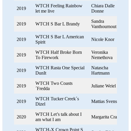
WTCH Feeling Rainbow
Chiara Dalle
2019
let me live
Donne
Sandra
2019
WTCH S Bar L Brandy
Vanthournout
WTCH S Bar L American
2019
Nicole Knor
Spirit
WTCH Half Broke Born
Veronika
2019
To Firework
Nemethova
WTCH Rasta One Special
Natascha
2019
DunIt
Hartmann
WTCH Two Coasts
2019
Juliane Weiel
´Fredda
WTCH Tucker Creek´s
2019
Mattias Svensson
Dizel
WTCH Let’s talk about I
2020
Margarita Craig
am what I am
WTCH-X Crown Point S