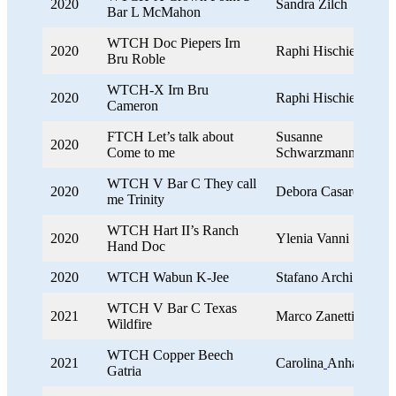
2020
Sandra Zilch
Bar L McMahon
WTCH Doc Piepers Irn
2020
Raphi Hischier
Bru Roble
WTCH-X Irn Bru
2020
Raphi Hischier
Cameron
FTCH Let’s talk about
Susanne
2020
Come to me
Schwarzmann
WTCH V Bar C They call
2020
Debora Casarotti
me Trinity
WTCH Hart II’s Ranch
2020
Ylenia Vanni
Hand Doc
2020
WTCH Wabun K-Jee
Stafano Archi
WTCH V Bar C Texas
2021
Marco Zanetti
Wildfire
WTCH Copper Beech
2021
Carolina
Anhamm
Gatria