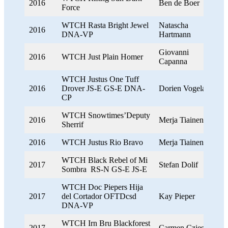
2016
Ben de Boer
Force
WTCH Rasta Bright Jewel
Natascha
2016
DNA-VP
Hartmann
Giovanni
2016
WTCH Just Plain Homer
Capanna
WTCH Justus One Tuff
2016
Drover JS-E GS-E DNA-
Dorien Vogelaar
CP
WTCH Snowtimes’Deputy
2016
Merja Tiainen
Sherrif
2016
WTCH Justus Rio Bravo
Merja Tiainen
WTCH Black Rebel of Mi
2017
Stefan Dolif
Sombra RS-N GS-E JS-E
WTCH Doc Piepers Hija
2017
del Cortador OFTDcsd
Kay Pieper
DNA-VP
WTCH Irn Bru Blackforest
2017
Carmen Czieszo