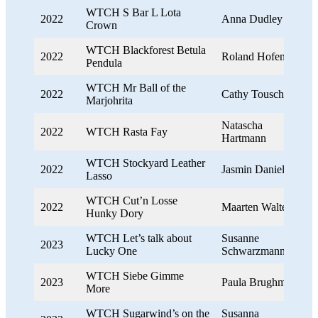
WTCH S Bar L Lota
2022
Anna Dudley
Crown
WTCH Blackforest Betula
2022
Roland Hofeneder
Pendula
WTCH Mr Ball of the
2022
Cathy Tousch
Marjohrita
Natascha
2022
WTCH Rasta Fay
Hartmann
WTCH Stockyard Leather
2022
Jasmin Daniel
Lasso
WTCH Cut’n Losse
2022
Maarten Walter
Hunky Dory
WTCH Let’s talk about
Susanne
2023
Lucky One
Schwarzmann
WTCH Siebe Gimme
2023
Paula Brughmans
More
WTCH Sugarwind’s on the
Susanna