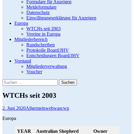
Formulare für Anzeigen
Meldeformulare
Datenschutz
Einwilligungserklärung für Anzeigen
Europa
WTCHs seit 2003
Vereine in Europa
Mitgliederbereich
Rundschreiben
Protokolle Board/JHV
Entscheidungen Board/JHV
Vorstand
Mitgliederverwaltung
Voucher
Suchen
nach:
WTCHs seit 2003
2. Juni 2020
Allgemein
webwascwp
Europa
YEAR
Australian Shepherd
Owner