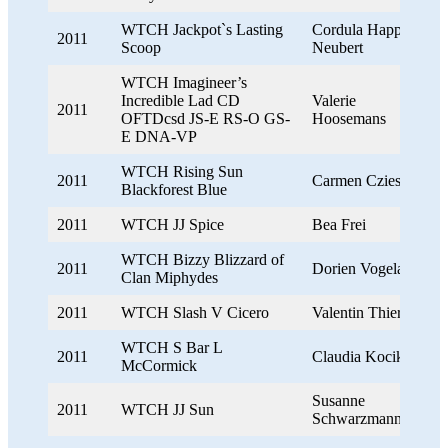
WTCH Jackpot`s Lasting
Cordula Happe-
2011
Scoop
Neubert
WTCH Imagineer’s
Incredible Lad CD
Valerie
2011
OFTDcsd JS-E RS-O GS-
Hoosemans
E DNA-VP
WTCH Rising Sun
2011
Carmen Czieszo
Blackforest Blue
2011
WTCH JJ Spice
Bea Frei
WTCH Bizzy Blizzard of
2011
Dorien Vogelaar
Clan Miphydes
2011
WTCH Slash V Cicero
Valentin Thierer
WTCH S Bar L
2011
Claudia Kocik
McCormick
Susanne
2011
WTCH JJ Sun
Schwarzmann