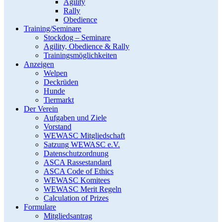
Agility
Rally
Obedience
Training/Seminare
Stockdog – Seminare
Agility, Obedience & Rally
Trainingsmöglichkeiten
Anzeigen
Welpen
Deckrüden
Hunde
Tiermarkt
Der Verein
Aufgaben und Ziele
Vorstand
WEWASC Mitgliedschaft
Satzung WEWASC e.V.
Datenschutzordnung
ASCA Rassestandard
ASCA Code of Ethics
WEWASC Komitees
WEWASC Merit Regeln
Calculation of Prizes
Formulare
Mitgliedsantrag