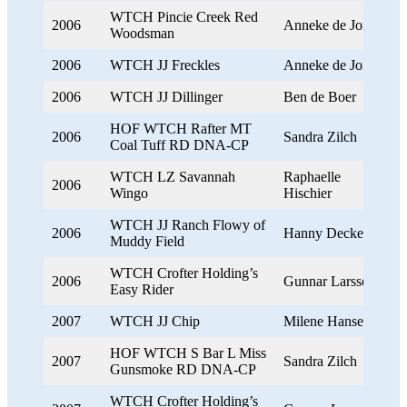
WTCH Pincie Creek Red
2006
Anneke de Jong
Woodsman
2006
WTCH JJ Freckles
Anneke de Jong
2006
WTCH JJ Dillinger
Ben de Boer
HOF WTCH Rafter MT
2006
Sandra Zilch
Coal Tuff RD DNA-CP
WTCH LZ Savannah
Raphaelle
2006
Wingo
Hischier
WTCH JJ Ranch Flowy of
2006
Hanny Deckert
Muddy Field
WTCH Crofter Holding’s
2006
Gunnar Larsson
Easy Rider
2007
WTCH JJ Chip
Milene Hansen
HOF WTCH S Bar L Miss
2007
Sandra Zilch
Gunsmoke RD DNA-CP
WTCH Crofter Holding’s