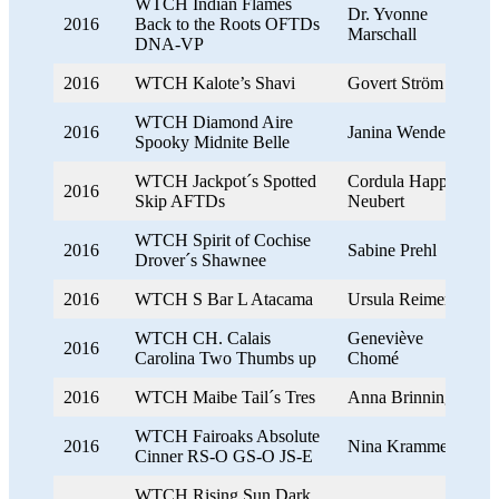
WTCH Indian Flames
Dr. Yvonne
2016
Back to the Roots OFTDs
Marschall
DNA-VP
2016
WTCH Kalote’s Shavi
Govert Ström
WTCH Diamond Aire
2016
Janina Wendel
Spooky Midnite Belle
WTCH Jackpot´s Spotted
Cordula Happe-
2016
Skip AFTDs
Neubert
WTCH Spirit of Cochise
2016
Sabine Prehl
Drover´s Shawnee
2016
WTCH S Bar L Atacama
Ursula Reimers
WTCH CH. Calais
Geneviève
2016
Carolina Two Thumbs up
Chomé
2016
WTCH Maibe Tail´s Tres
Anna Brinning
WTCH Fairoaks Absolute
2016
Nina Krammer
Cinner RS-O GS-O JS-E
WTCH Rising Sun Dark