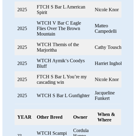
FTCH S Bar L American
2025
Nicole Knor
Spirit
WTCH V Bar C Eagle
Matteo
2025
Flies Over The Brown
Campedelli
Mountain
WTCH Themis of the
2025
Cathy Tousch
Marjoritha
WTCH Aymik‘s Coodys
2025
Harriet Ingholm
Bluff
FTCH S Bar L You’re my
2025
Nicole Knor
cascading win
Jacqueline
2025
WTCH S Bar L Gunfighter
Funkert
When &
YEAR
Other Breed
Owner
Where
Cordula
WTCH Scampi
??
Happe-