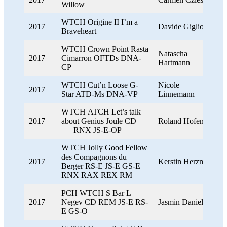
Willow
WTCH Origine II I’m a
2017
Davide Giglio
Braveheart
WTCH Crown Point Rasta
Natascha
2017
Cimarron OFTDs DNA-
Hartmann
CP
WTCH Cut’n Loose G-
Nicole
2017
Star ATD-Ms DNA-VP
Linnemann
WTCH ATCH Let’s talk
2017
about Genius Joule CD
Roland Hofeneder
RNX JS-E-OP
WTCH Jolly Good Fellow
des Compagnons du
2017
Kerstin Herzmann
Berger RS-E JS-E GS-E
RNX RAX REX RM
PCH WTCH S Bar L
2017
Negev CD REM JS-E RS-
Jasmin Daniel
E GS-O