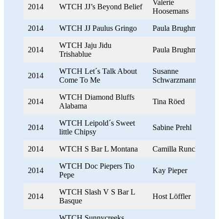
Valerie
2014
WTCH JJ’s Beyond Belief
Hoosemans
2014
WTCH JJ Paulus Gringo
Paula Brughmans
WTCH Jaju Jidu
2014
Paula Brughmans
Trishablue
WTCH Let´s Talk About
Susanne
2014
Come To Me
Schwarzmann
WTCH Diamond Bluffs
2014
Tina Röed
Alabama
WTCH Leipold´s Sweet
2014
Sabine Prehl
little Chipsy
2014
WTCH S Bar L Montana
Camilla Runchel
WTCH Doc Piepers Tio
2014
Kay Pieper
Pepe
WTCH Slash V S Bar L
2014
Host Löffler
Basque
WTCH Sunnycreeks