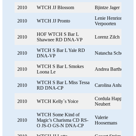
2010
WTCH JJ Blossom
Bjintze Jager
Lenie Henrion-
2010
WTCH JJ Pronto
Verpoorten
HOF WTCH S Bar L
2010
Lorenz Zilch
Shawnee RD DNA-VP
WTCH S Bar L Yale RD
2010
Natascha Schoepe
DNA-VP
WTCH S Bar L Smokes
2010
Andrea Barthel
Loona Le
WTCH S Bar L Miss Tessa
2010
Carolina Anhamm
RD DNA-CP
Cordula Happe-
2010
WTCH Kelly`s Yoice
Neubert
WTCH Some Kind of
Valerie
2010
Magic’s Charisma CD RS-
Hoosemans
O JS-O GS-N DNA-CP