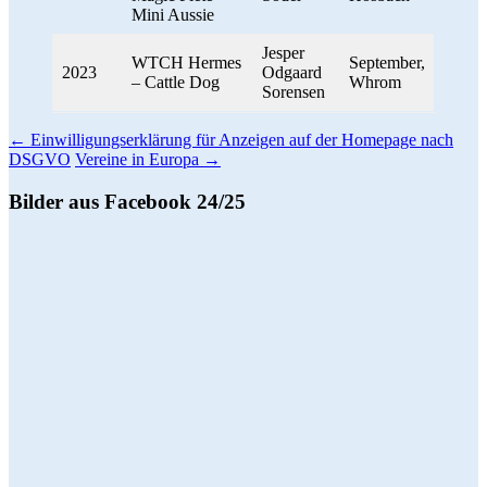
Mini Aussie
Jesper
WTCH Hermes
September,
2023
Odgaard
– Cattle Dog
Whrom
Sorensen
Beitragsnavigation
←
Einwilligungserklärung für Anzeigen auf der Homepage nach
DSGVO
Vereine in Europa
→
Bilder aus Facebook 24/25