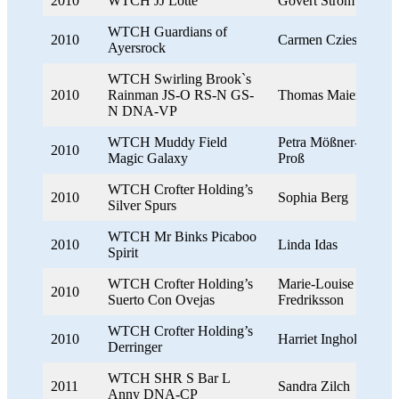
2010
WTCH JJ Lotte
Govert Ström
WTCH Guardians of
2010
Carmen Czieszo
Ayersrock
WTCH Swirling Brook`s
2010
Rainman JS-O RS-N GS-
Thomas Maier
N DNA-VP
WTCH Muddy Field
Petra Mößner-
2010
Magic Galaxy
Proß
WTCH Crofter Holding’s
2010
Sophia Berg
Silver Spurs
WTCH Mr Binks Picaboo
2010
Linda Idas
Spirit
WTCH Crofter Holding’s
Marie-Louise
2010
Suerto Con Ovejas
Fredriksson
WTCH Crofter Holding’s
2010
Harriet Ingholm
Derringer
WTCH SHR S Bar L
2011
Sandra Zilch
Anny DNA-CP