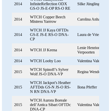
2014
InfiniteReflection ODX
Silke Jüngling
GS-O JS-E-OP RS-O RE
WTCH Copper Beech
2014
Carolina Anhamm
Mistress Yarrrow
WTCH JJ Kaya OFTDs
2014
GS-E JS-E RS-O DNA-
Laura de Vries
CP
Lenie Henrion-
2014
WTCH JJ Keena
Verpoorten
2014
WTCH Looby Loo
Valentina Valenti
WTCH Spinoff’s Sylver
2015
Regina Wendel
Wolf JS-O DNA-VP
WTCH Jackpot’s Heather
2015
AFTDds GS-N JS-O RS-
Ilona Pfeffer
N RN DNA-VP
WTCH Aurora Boreale
2015
dell’Antica Sibari OFTDc
Valentina Valenti
DNA-CP