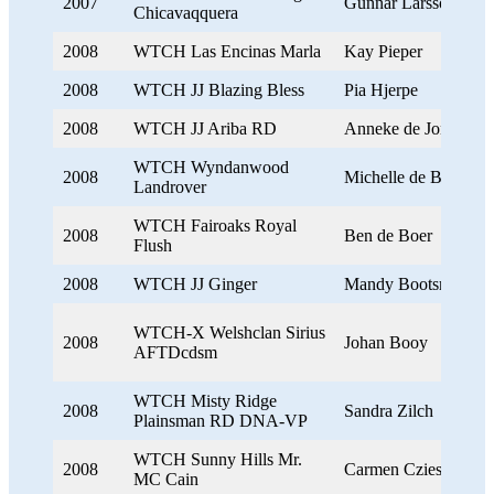
2007
Gunnar Larsson
Chicavaqquera
2008
WTCH Las Encinas Marla
Kay Pieper
2008
WTCH JJ Blazing Bless
Pia Hjerpe
2008
WTCH JJ Ariba RD
Anneke de Jong
WTCH Wyndanwood
2008
Michelle de Boer
Landrover
WTCH Fairoaks Royal
2008
Ben de Boer
Flush
2008
WTCH JJ Ginger
Mandy Bootsma
WTCH-X Welshclan Sirius
2008
Johan Booy
AFTDcdsm
WTCH Misty Ridge
2008
Sandra Zilch
Plainsman RD DNA-VP
WTCH Sunny Hills Mr.
2008
Carmen Czieszo
MC Cain