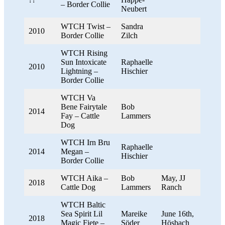
– Border Collie
Neubert
WTCH Twist –
Sandra
2010
Border Collie
Zilch
WTCH Rising
Sun Intoxicate
Raphaelle
2010
Lightning –
Hischier
Border Collie
WTCH Va
Bene Fairytale
Bob
2014
Fay – Cattle
Lammers
Dog
WTCH Irn Bru
Raphaelle
2014
Megan –
Hischier
Border Collie
WTCH Aika –
Bob
May, JJ
2018
Cattle Dog
Lammers
Ranch
WTCH Baltic
Sea Spirit Lil
Mareike
June 16th,
2018
Magic Fiete –
Söder
Hösbach