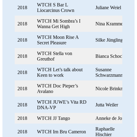
WTCH S Bar L
2018
Juliane Weiel
Liocarcinus Crown
WTCH Mi Sombra’s I
2018
Nina Krammer
Wanna Get High
WTCH Moon Rise A
2018
Silke Jüngling
Secret Pleasure
WTCH Stella von
2018
Bianca Schoch
Greuthof
WTCH Let’s talk about
Susanne
2018
Keen to work
Schwarzmann
WTCH Doc Pieper’s
2018
Nicole Brinkmann
Avalano
WTCH JUWE’s Vita RD
2018
Jutta Weiler
DNA-VP
2018
WTCH JJ Tango
Anneke de Jong
Raphaelle
2018
WTCH Irn Bru Cameron
Hischier