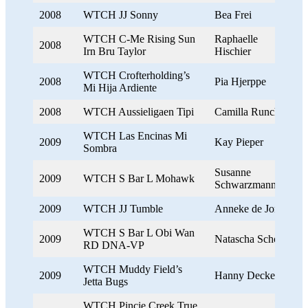
2008
WTCH JJ Sonny
Bea Frei
WTCH C-Me Rising Sun
Raphaelle
2008
Irn Bru Taylor
Hischier
WTCH Crofterholding’s
2008
Pia Hjerppe
Mi Hija Ardiente
2008
WTCH Aussieligaen Tipi
Camilla Runchel
WTCH Las Encinas Mi
2009
Kay Pieper
Sombra
Susanne
2009
WTCH S Bar L Mohawk
Schwarzmann
2009
WTCH JJ Tumble
Anneke de Jong
WTCH S Bar L Obi Wan
2009
Natascha Schoepe
RD DNA-VP
WTCH Muddy Field’s
2009
Hanny Deckert
Jetta Bugs
WTCH Pincie Creek True